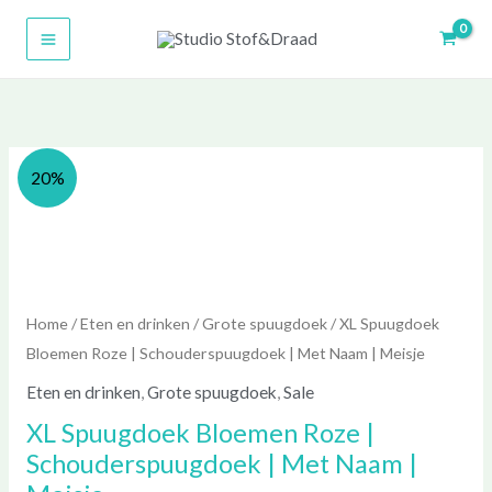
Ga
naar
de
inhoud
Prijsklasse:
Prijsklasse:
XL
20%
€ 8,00
€ 10,00
Spuugdoek
tot
tot
Bloemen
€ 16,00
€ 20,00
Roze
|
Schouderspuugdoek
Home
/
Eten en drinken
/
Grote spuugdoek
/ XL Spuugdoek
|
Bloemen Roze | Schouderspuugdoek | Met Naam | Meisje
Met
Eten en drinken
,
Grote spuugdoek
,
Sale
Naam
XL Spuugdoek Bloemen Roze |
|
Schouderspuugdoek | Met Naam |
Meisje