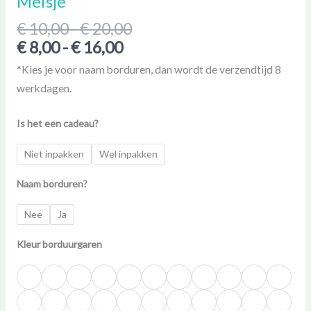
Meisje
aantal
€
10,00
-
€
20,00
€
8,00
-
€
16,00
*Kies je voor naam borduren, dan wordt de verzendtijd 8
werkdagen.
Is het een cadeau?
Niet inpakken
Wel inpakken
Naam borduren?
Nee
Ja
Kleur borduurgaren