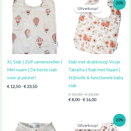
Prijsklasse:
Prijsklasse:
Prijsklasse:
20%
€ 12,50
€ 8,00
€ 10,00
Uitverkoop!
tot
tot
tot
€ 23,50
€ 16,00
€ 20,00
XL Slab | Zelf samenstellen |
Slab met drukknoop Vosje
Met naam | De beste slab
Tabatha | Slab met Naam |
voor je peuter!
Stijlvolle & functionele baby
slab
€
12,50
-
€
23,50
€
10,00
-
€
20,00
€
8,00
-
€
16,00
Prijsklasse:
Prijsklasse:
Prijsklasse:
20%
€ 9,00
€ 9,00
€ 7,20
Uitverkoop!
tot
tot
tot