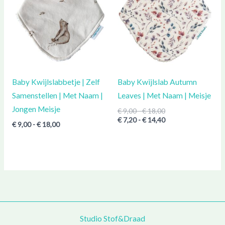
€ 18,00
€ 18,00
€ 14,40
Baby Kwijlslabbetje | Zelf
Baby Kwijlslab Autumn
Samenstellen | Met Naam |
Leaves | Met Naam | Meisje
Jongen Meisje
€
9,00
-
€
18,00
€
7,20
-
€
14,40
€
9,00
-
€
18,00
Studio Stof&Draad