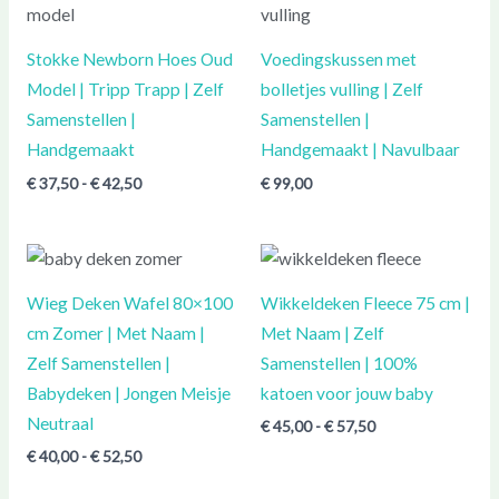
tot
€ 42,50
Stokke Newborn Hoes Oud
Voedingskussen met
Model | Tripp Trapp | Zelf
bolletjes vulling | Zelf
Samenstellen |
Samenstellen |
Handgemaakt
Handgemaakt | Navulbaar
€
37,50
-
€
42,50
€
99,00
Prijsklasse:
Prijsklasse:
€ 40,00
€ 45,00
tot
tot
Wieg Deken Wafel 80×100
Wikkeldeken Fleece 75 cm |
€ 52,50
€ 57,50
cm Zomer | Met Naam |
Met Naam | Zelf
Zelf Samenstellen |
Samenstellen | 100%
Babydeken | Jongen Meisje
katoen voor jouw baby
Neutraal
€
45,00
-
€
57,50
€
40,00
-
€
52,50