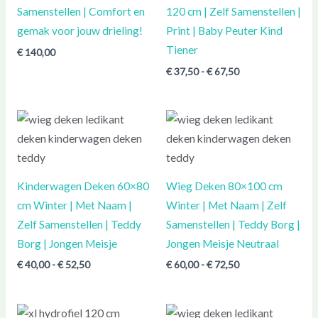
Samenstellen | Comfort en
120 cm | Zelf Samenstellen |
gemak voor jouw drieling!
Print | Baby Peuter Kind
Tiener
€
140,00
€
37,50
-
€
67,50
Prijsklasse:
Prijsklasse:
€ 40,00
€ 60,00
tot
tot
€ 52,50
€ 72,50
Kinderwagen Deken 60×80
Wieg Deken 80×100 cm
cm Winter | Met Naam |
Winter | Met Naam | Zelf
Zelf Samenstellen | Teddy
Samenstellen | Teddy Borg |
Borg | Jongen Meisje
Jongen Meisje Neutraal
€
40,00
-
€
52,50
€
60,00
-
€
72,50
Prijsklasse:
Prijsklasse: