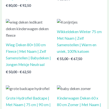
€
80,00
-
€
92,50
Prijsklasse:
Prijsklasse:
€ 50,00
€ 55,00
tot
tot
Wikkeldeken Winter 75 cm
€ 62,50
€ 67,50
Met Naam | Zelf
Wieg Deken 80×100 cm
Samenstellen | Warm en
Fleece | Met Naam | Zelf
uniek, 100% katoen
Samenstellen | Babydeken |
€
55,00
-
€
67,50
Jongen Meisje Neutraal
€
50,00
-
€
62,50
Prijsklasse:
Prijsklasse:
€ 37,50
€ 30,00
tot
tot
Grote Hydrofiel Badcape |
Kinderwagen Deken 60 x
€ 67,50
€ 42,50
Met Naam | 75 cm | 90 cm |
80 cm Zomer | Met Naam |