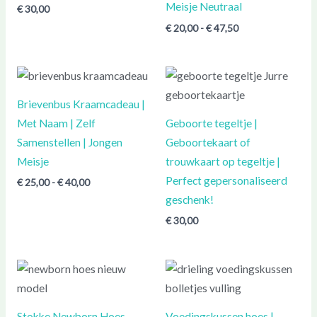
Meisje Neutraal
€
30,00
€
20,00
-
€
47,50
Prijsklasse:
€ 25,00
tot
Brievenbus Kraamcadeau |
€ 40,00
Met Naam | Zelf
Geboorte tegeltje |
Samenstellen | Jongen
Geboortekaart of
Meisje
trouwkaart op tegeltje |
Perfect gepersonaliseerd
€
25,00
-
€
40,00
geschenk!
€
30,00
Prijsklasse:
Prijsklasse:
€ 37,50
€ 50,00
tot
tot
€ 42,50
€ 60,00
Stokke Newborn Hoes
Voedingskussen hoes |