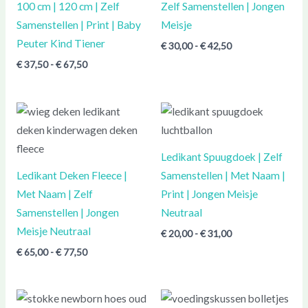
100 cm | 120 cm | Zelf
Zelf Samenstellen | Jongen
Samenstellen | Print | Baby
Meisje
Peuter Kind Tiener
€
30,00
-
€
42,50
€
37,50
-
€
67,50
Prijsklasse:
Prijsklasse:
€ 65,00
€ 20,00
tot
tot
€ 77,50
€ 31,00
Ledikant Spuugdoek | Zelf
Ledikant Deken Fleece |
Samenstellen | Met Naam |
Met Naam | Zelf
Print | Jongen Meisje
Samenstellen | Jongen
Neutraal
Meisje Neutraal
€
20,00
-
€
31,00
€
65,00
-
€
77,50
Prijsklasse:
€ 37,50