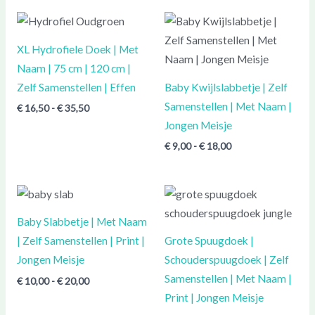
Prijsklasse:
Prijsklasse:
€ 16,50
€ 9,00
tot
tot
XL Hydrofiele Doek | Met
€ 35,50
€ 18,00
Naam | 75 cm | 120 cm |
Zelf Samenstellen | Effen
Baby Kwijlslabbetje | Zelf
Samenstellen | Met Naam |
€
16,50
-
€
35,50
Jongen Meisje
€
9,00
-
€
18,00
Prijsklasse:
Prijsklasse:
€ 10,00
€ 10,00
tot
tot
Baby Slabbetje | Met Naam
€ 20,00
€ 20,00
| Zelf Samenstellen | Print |
Grote Spuugdoek |
Jongen Meisje
Schouderspuugdoek | Zelf
Samenstellen | Met Naam |
€
10,00
-
€
20,00
Print | Jongen Meisje