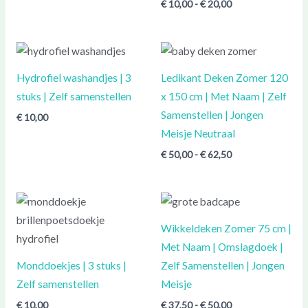
€
10,00
-
€
20,00
Prijsklasse:
€ 50,00
tot
Hydrofiel washandjes | 3
Ledikant Deken Zomer 120
€ 62,50
stuks | Zelf samenstellen
x 150 cm | Met Naam | Zelf
Samenstellen | Jongen
€
10,00
Meisje Neutraal
€
50,00
-
€
62,50
Prijsklasse:
€ 37,50
tot
Wikkeldeken Zomer 75 cm |
€ 50,00
Met Naam | Omslagdoek |
Monddoekjes | 3 stuks |
Zelf Samenstellen | Jongen
Zelf samenstellen
Meisje
€
10,00
€
37,50
-
€
50,00