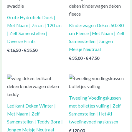
€ 16,50
€ 35,00
tot
tot
€ 35,50
€ 47,50
Grote Hydrofiele Doek |
Met Naam | 75 cm | 120 cm
Kinderwagen Deken 60×80
| Zelf Samenstellen |
cm Fleece | Met Naam | Zelf
Diverse Prints
Samenstellen | Jongen
Meisje Neutraal
€
16,50
-
€
35,50
€
35,00
-
€
47,50
Prijsklasse:
€ 80,00
tot
€ 92,50
Tweeling Voedingskussen
Ledikant Deken Winter |
met bolletjes vulling | Zelf
Met Naam | Zelf
Samenstellen | Het #1
Samenstellen | Teddy Borg |
tweelingvoedingskussen
Jongen Meisje Neutraal
€
120,00