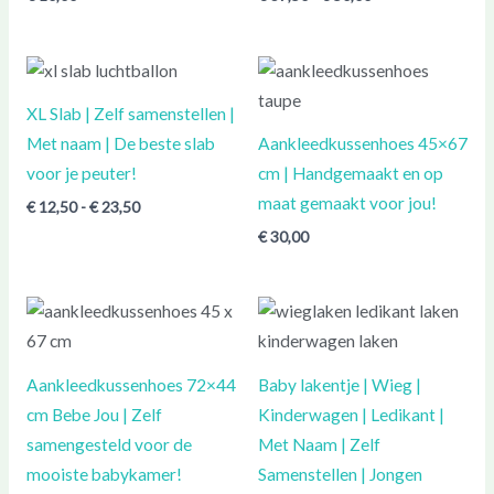
Prijsklasse:
€ 12,50
tot
XL Slab | Zelf samenstellen |
€ 23,50
Met naam | De beste slab
Aankleedkussenhoes 45×67
voor je peuter!
cm | Handgemaakt en op
maat gemaakt voor jou!
€
12,50
-
€
23,50
€
30,00
Prijsklasse:
€ 20,00
tot
€ 47,50
Aankleedkussenhoes 72×44
Baby lakentje | Wieg |
cm Bebe Jou | Zelf
Kinderwagen | Ledikant |
samengesteld voor de
Met Naam | Zelf
mooiste babykamer!
Samenstellen | Jongen