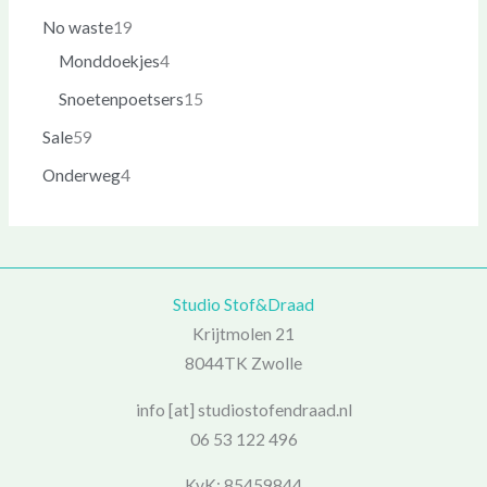
No waste
19
Monddoekjes
4
Snoetenpoetsers
15
Sale
59
Onderweg
4
Studio Stof&Draad
Krijtmolen 21
8044TK Zwolle
info [at] studiostofendraad.nl
06 53 122 496
KvK: 85459844