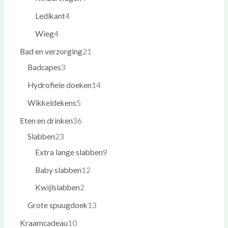
Ledikant
4
Wieg
4
Bad en verzorging
21
Badcapes
3
Hydrofiele doeken
14
Wikkeldekens
5
Eten en drinken
36
Slabben
23
Extra lange slabben
9
Baby slabben
12
Kwijlslabben
2
Grote spuugdoek
13
Kraamcadeau
10