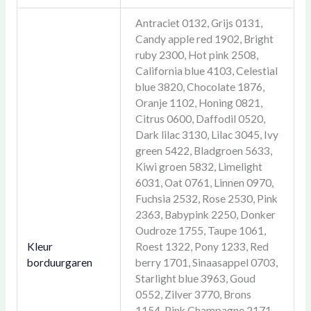
Antraciet 0132, Grijs 0131,
Candy apple red 1902, Bright
ruby 2300, Hot pink 2508,
California blue 4103, Celestial
blue 3820, Chocolate 1876,
Oranje 1102, Honing 0821,
Citrus 0600, Daffodil 0520,
Dark lilac 3130, Lilac 3045, Ivy
green 5422, Bladgroen 5633,
Kiwi groen 5832, Limelight
6031, Oat 0761, Linnen 0970,
Fuchsia 2532, Rose 2530, Pink
2363, Babypink 2250, Donker
Oudroze 1755, Taupe 1061,
Kleur
Roest 1322, Pony 1233, Red
borduurgaren
berry 1701, Sinaasappel 0703,
Starlight blue 3963, Goud
0552, Zilver 3770, Brons
1154, Pink Champagne 2171,