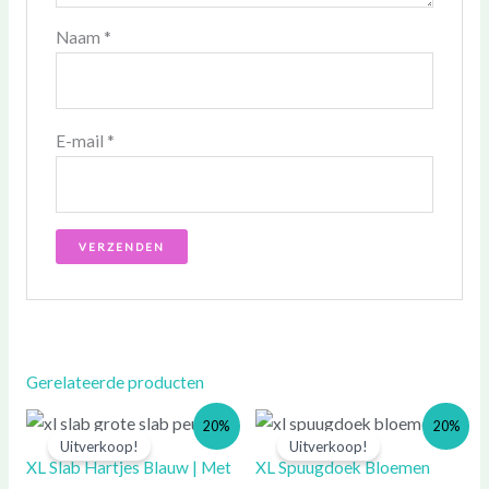
Naam
*
E-mail
*
Gerelateerde producten
Prijsklasse:
Prijsklasse:
Prijsklasse:
Prijsklasse:
20%
20%
€ 12,50
€ 10,00
€ 8,00
€ 10,00
Uitverkoop!
Uitverkoop!
tot
tot
tot
tot
XL Slab Hartjes Blauw | Met
XL Spuugdoek Bloemen
€ 23,50
€ 18,80
€ 16,00
€ 20,00