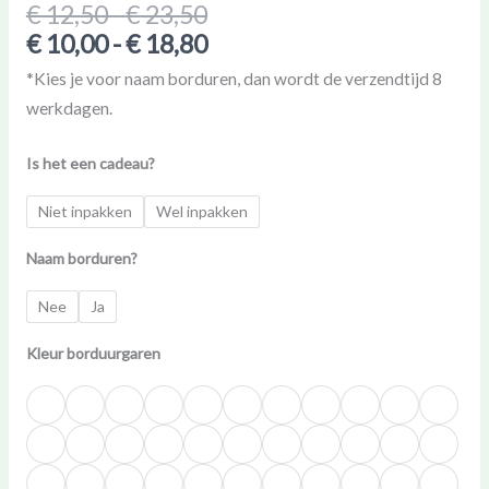
voor
€
12,50
-
€
23,50
je
€
10,00
-
€
18,80
peuter
*Kies je voor naam borduren, dan wordt de verzendtijd 8
aantal
werkdagen.
Is het een cadeau?
Niet inpakken
Wel inpakken
Naam borduren?
Nee
Ja
Kleur borduurgaren