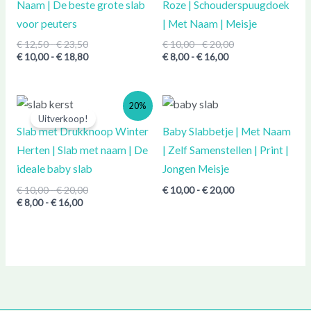
Naam | De beste grote slab
Roze | Schouderspuugdoek
voor peuters
| Met Naam | Meisje
€
12,50
-
€
23,50
€
10,00
-
€
20,00
€
10,00
-
€
18,80
€
8,00
-
€
16,00
Prijsklasse:
Prijsklasse:
Prijsklasse:
20%
€ 8,00
€ 10,00
€ 10,00
Uitverkoop!
tot
tot
tot
Slab met Drukknoop Winter
Baby Slabbetje | Met Naam
€ 16,00
€ 20,00
€ 20,00
Herten | Slab met naam | De
| Zelf Samenstellen | Print |
ideale baby slab
Jongen Meisje
€
10,00
-
€
20,00
€
10,00
-
€
20,00
€
8,00
-
€
16,00