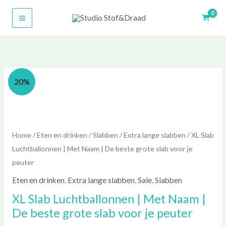
Ga
naar
de
inhoud
Prijsklasse:
Prijsklasse:
XL
20%
€ 12,50
€ 10,00
Slab
tot
tot
Luchtballonnen
€ 23,50
€ 18,80
|
Met
Home
/
Eten en drinken
/
Slabben
/
Extra lange slabben
/ XL Slab
Naam
Luchtballonnen | Met Naam | De beste grote slab voor je
|
peuter
De
Eten en drinken
,
Extra lange slabben
,
Sale
,
Slabben
beste
XL Slab Luchtballonnen | Met Naam |
grote
De beste grote slab voor je peuter
slab