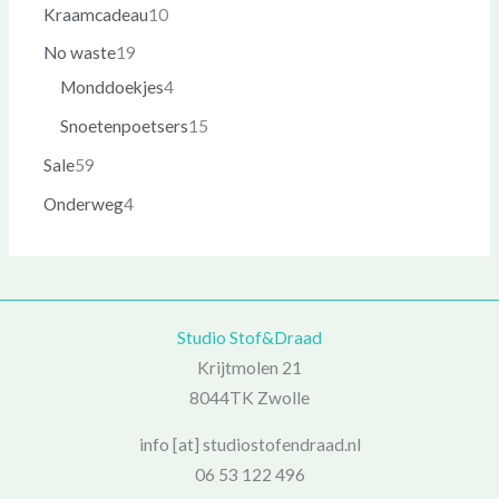
Kraamcadeau
10
No waste
19
Monddoekjes
4
Snoetenpoetsers
15
Sale
59
Onderweg
4
Studio Stof&Draad
Krijtmolen 21
8044TK Zwolle
info [at] studiostofendraad.nl
06 53 122 496