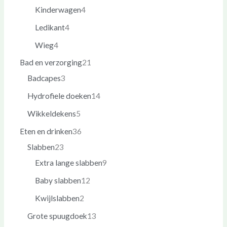
Kinderwagen
4
Ledikant
4
Wieg
4
Bad en verzorging
21
Badcapes
3
Hydrofiele doeken
14
Wikkeldekens
5
Eten en drinken
36
Slabben
23
Extra lange slabben
9
Baby slabben
12
Kwijlslabben
2
Grote spuugdoek
13