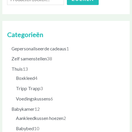
Categorieën
Gepersonaliseerde cadeaus
1
Zelf samenstellen
38
Thuis
13
Boxkleed
4
Tripp Trapp
3
Voedingskussens
6
Babykamer
12
Aankleedkussen hoezen
2
Babybed
10