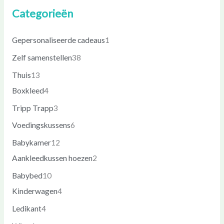
Categorieën
Gepersonaliseerde cadeaus
1
Zelf samenstellen
38
Thuis
13
Boxkleed
4
Tripp Trapp
3
Voedingskussens
6
Babykamer
12
Aankleedkussen hoezen
2
Babybed
10
Kinderwagen
4
Ledikant
4