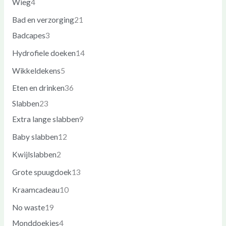
Wieg
4
Bad en verzorging
21
Badcapes
3
Hydrofiele doeken
14
Wikkeldekens
5
Eten en drinken
36
Slabben
23
Extra lange slabben
9
Baby slabben
12
Kwijlslabben
2
Grote spuugdoek
13
Kraamcadeau
10
No waste
19
Monddoekjes
4