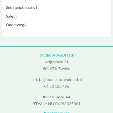
Snoetenpoetsers
15
Sale
59
Onderweg
4
Studio Stof&Draad
Krijtmolen 21
8044TK Zwolle
info [at] studiostofendraad.nl
06 53 122 496
KvK: 85459844
BTW nr: NL004098025B61