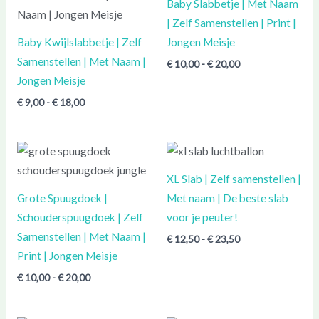
Baby Slabbetje | Met Naam
€ 18,00
€ 20,00
| Zelf Samenstellen | Print |
Baby Kwijlslabbetje | Zelf
Jongen Meisje
Samenstellen | Met Naam |
€
10,00
-
€
20,00
Jongen Meisje
€
9,00
-
€
18,00
Prijsklasse:
Prijsklasse:
€ 10,00
€ 12,50
tot
tot
XL Slab | Zelf samenstellen |
€ 20,00
€ 23,50
Grote Spuugdoek |
Met naam | De beste slab
Schouderspuugdoek | Zelf
voor je peuter!
Samenstellen | Met Naam |
€
12,50
-
€
23,50
Print | Jongen Meisje
€
10,00
-
€
20,00