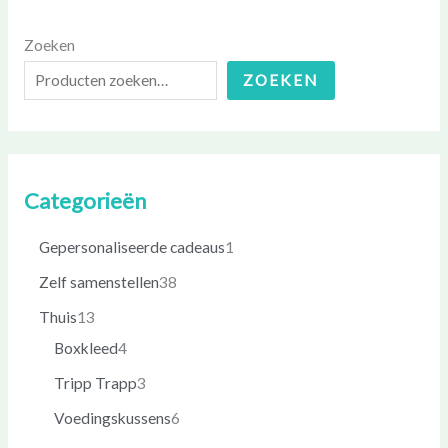
Zoeken
ZOEKEN
Categorieën
Gepersonaliseerde cadeaus
1
Zelf samenstellen
38
Thuis
13
Boxkleed
4
Tripp Trapp
3
Voedingskussens
6