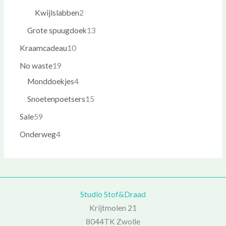
Kwijlslabben
2
Grote spuugdoek
13
Kraamcadeau
10
No waste
19
Monddoekjes
4
Snoetenpoetsers
15
Sale
59
Onderweg
4
Studio Stof&Draad
Krijtmolen 21
8044TK Zwolle