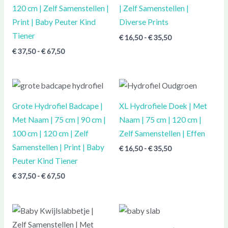
120 cm | Zelf Samenstellen |
| Zelf Samenstellen |
Print | Baby Peuter Kind
Diverse Prints
Tiener
€
16,50
-
€
35,50
€
37,50
-
€
67,50
Prijsklasse:
Prijsklasse:
€ 37,50
€ 16,50
tot
tot
Grote Hydrofiel Badcape |
XL Hydrofiele Doek | Met
€ 67,50
€ 35,50
Met Naam | 75 cm | 90 cm |
Naam | 75 cm | 120 cm |
100 cm | 120 cm | Zelf
Zelf Samenstellen | Effen
Samenstellen | Print | Baby
€
16,50
-
€
35,50
Peuter Kind Tiener
€
37,50
-
€
67,50
Prijsklasse:
Prijsklasse:
€ 9,00
€ 10,00
tot
tot