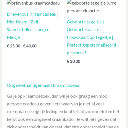
Prijsklasse:
€ 25,00
tot
Brievenbus Kraamcadeau |
€ 40,00
Met Naam | Zelf
Geboorte tegeltje |
Samenstellen | Jongen
Geboortekaart of
Meisje
trouwkaart op tegeltje |
Perfect gepersonaliseerd
€
25,00
-
€
40,00
geschenk!
€
30,00
Origineel handgemaakt kraamcadeau
Ga je op kraambezoek, dan wil je ook graag een mooi
geboortecadeau geven. Iets waarvan je niet al veel
exemplaren krijgt (kleding en knuffels bijvoorbeeld) en het
liefst ook een origineel kraamkado. Je wilt iets geven dat
zich onderscheidt van de rest, dat zich onderscheidt van de