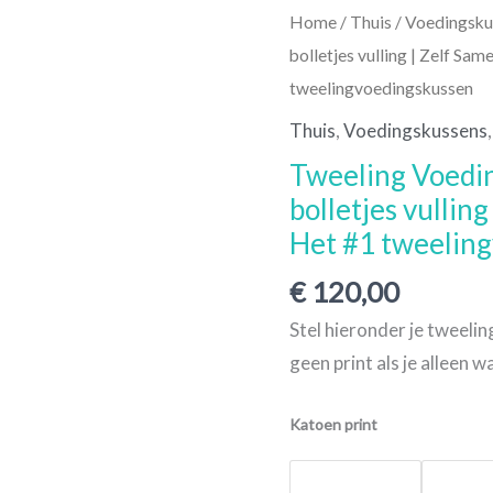
Tweeling
Home
/
Thuis
/
Voedingsku
Voedingskussen
bolletjes vulling | Zelf Sam
met
tweelingvoedingskussen
bolletjes
Thuis
,
Voedingskussens
vulling
Tweeling Voedi
|
bolletjes vulling
Zelf
Het #1 tweelin
Samenstellen
|
€
120,00
Het
Stel hieronder je tweeli
#1
geen print als je alleen w
tweelingvoedingskussen
aantal
Katoen print