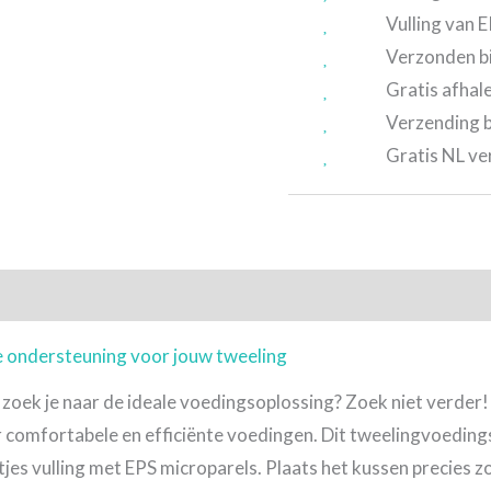
Vulling van 
Verzonden b
Gratis afhal
Verzending 
Gratis NL ve
tie
Aanvullende informatie
Beoordelingen (0)
 ondersteuning voor jouw tweeling
 zoek je naar de ideale voedingsoplossing? Zoek niet verde
oor comfortabele en efficiënte voedingen. Dit tweelingvoedin
jes vulling met EPS microparels. Plaats het kussen precies zoal