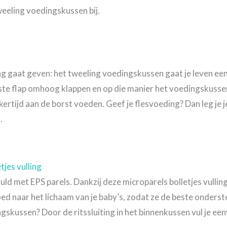
tweeling voedingskussen bij.
ng gaat geven: het tweeling voedingskussen gaat je leven een
ste flap omhoog klappen en op die manier het voedingskussen
ijkertijd aan de borst voeden. Geef je flesvoeding? Dan leg je
.
jes vulling
ld met EPS parels. Dankzij deze microparels bolletjes vullin
goed naar het lichaam van je baby’s, zodat ze de beste onderst
ngskussen? Door de ritssluiting in het binnenkussen vul je eenv