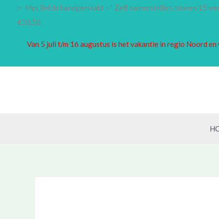
Ga
✅ Met liefde handgemaakt ✅ Zelf samenstellen, binnen 15 w
naar
€10,50
de
Van 5 juli t/m 16 augustus is het vakantie in regio Noord 
inhoud
H