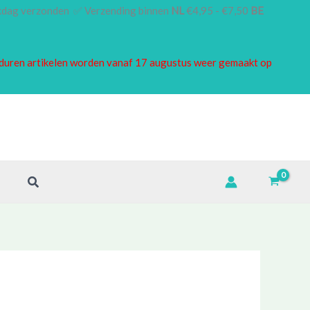
rkdag verzonden ✅ Verzending binnen
NL
€4,95 - €7,50
BE
borduren artikelen worden vanaf 17 augustus weer gemaakt op
Zoeken