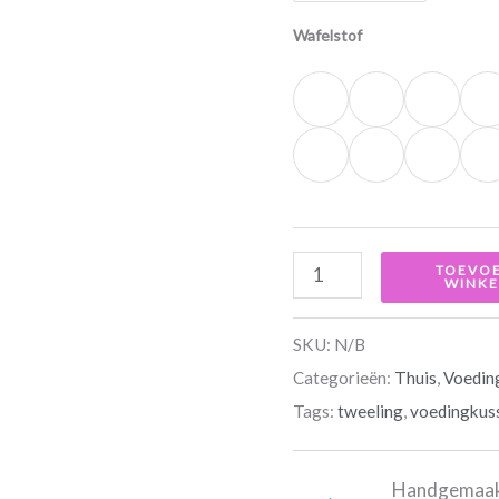
Wafelstof
TOEVO
WINK
SKU:
N/B
Categorieën:
Thuis
,
Voedin
Tags:
tweeling
,
voedingkus
Handgemaakt