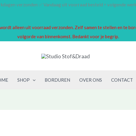
erkdagen verzonden ✅ Vandaag uit voorraad besteld = volgende we
en wordt alleen uit voorraad verzonden. Zelf samen te stellen en te 
volgorde van binnenkomst. Bedankt voor je begrip.
OME
SHOP
BORDUREN
OVER ONS
CONTACT