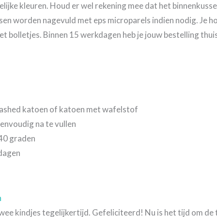
lijke kleuren. Houd er wel rekening mee dat het binnenkuss
en worden nagevuld met eps microparels indien nodig. Je hoe
bolletjes. Binnen 15 werkdagen heb je jouw bestelling thuis,
ashed katoen of katoen met wafelstof
eenvoudig na te vullen
 40 graden
kdagen
n
e kindjes tegelijkertijd. Gefeliciteerd! Nu is het tijd om d