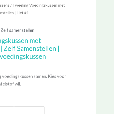
ssens
/ Tweeling Voedingskussen met
enstellen | Het #1
,
Zelf samenstellen
ngskussen met
 | Zelf Samenstellen |
gvoedingskussen
ng voedingskussen samen. Kies voor
afelstof wil.