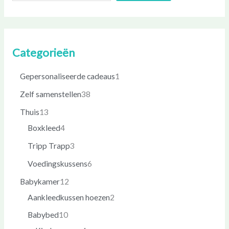
Categorieën
Gepersonaliseerde cadeaus
1
Zelf samenstellen
38
Thuis
13
Boxkleed
4
Tripp Trapp
3
Voedingskussens
6
Babykamer
12
Aankleedkussen hoezen
2
Babybed
10