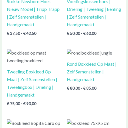
Stokke Newborn Hoes
Voedingskussen hoes |
Nieuw Model | Tripp Trapp
Drieling | Tweeling | Eenling
| Zelf Samenstellen |
| Zelf Samenstellen |
Handgemaakt
Handgemaakt
€
37,50
-
€
42,50
€
50,00
-
€
60,00
Prijsklasse:
Prijsklasse:
€ 75,00
€ 80,00
tot
tot
Rond Boxkleed Op Maat |
€ 90,00
€ 85,00
Tweeling Boxkleed Op
Zelf Samenstellen |
Maat | Zelf Samenstellen |
Handgemaakt
Tweelingbox | Drieling |
€
80,00
-
€
85,00
Handgemaakt
€
75,00
-
€
90,00
Prijsklasse:
€ 70,00