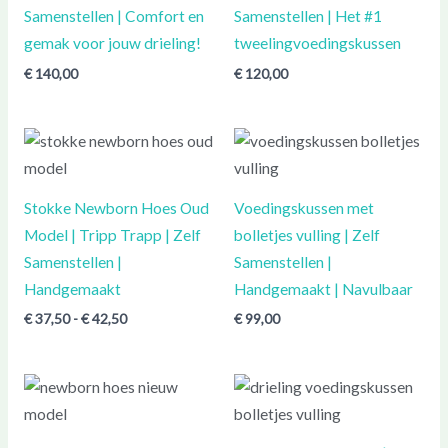
Samenstellen | Comfort en
Samenstellen | Het #1
gemak voor jouw drieling!
tweelingvoedingskussen
€
140,00
€
120,00
Prijsklasse:
€ 37,50
tot
€ 42,50
Stokke Newborn Hoes Oud
Voedingskussen met
Model | Tripp Trapp | Zelf
bolletjes vulling | Zelf
Samenstellen |
Samenstellen |
Handgemaakt
Handgemaakt | Navulbaar
€
37,50
-
€
42,50
€
99,00
Prijsklasse:
Prijsklasse:
€ 37,50
€ 50,00
tot
tot
€ 42,50
€ 60,00