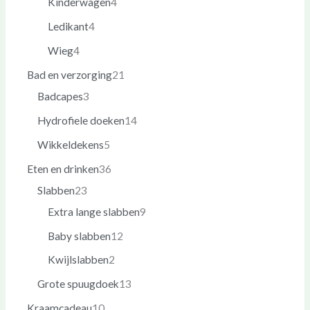
Kinderwagen
4
Ledikant
4
Wieg
4
Bad en verzorging
21
Badcapes
3
Hydrofiele doeken
14
Wikkeldekens
5
Eten en drinken
36
Slabben
23
Extra lange slabben
9
Baby slabben
12
Kwijlslabben
2
Grote spuugdoek
13
Kraamcadeau
10