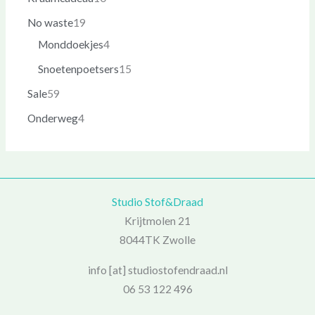
No waste
19
Monddoekjes
4
Snoetenpoetsers
15
Sale
59
Onderweg
4
Studio Stof&Draad
Krijtmolen 21
8044TK Zwolle
info [at] studiostofendraad.nl
06 53 122 496