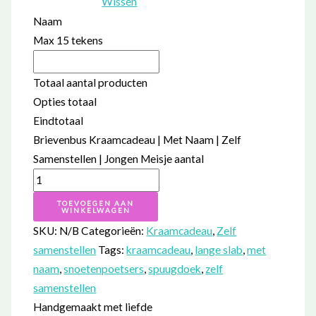
Wissen
Naam
Max 15 tekens
Totaal aantal producten
Opties totaal
Eindtotaal
Brievenbus Kraamcadeau | Met Naam | Zelf
Samenstellen | Jongen Meisje aantal
TOEVOEGEN AAN
WINKELWAGEN
SKU:
N/B
Categorieën:
Kraamcadeau
,
Zelf
samenstellen
Tags:
kraamcadeau
,
lange slab
,
met
naam
,
snoetenpoetsers
,
spuugdoek
,
zelf
samenstellen
Handgemaakt met liefde