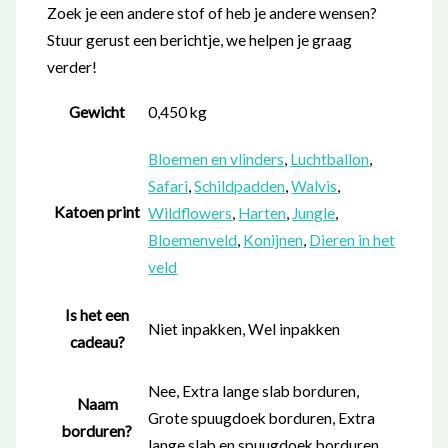
Zoek je een andere stof of heb je andere wensen?
Stuur gerust een berichtje, we helpen je graag
verder!
Gewicht
0,450 kg
Bloemen en vlinders
,
Luchtballon
,
Safari
,
Schildpadden
,
Walvis
,
Katoen print
Wildflowers
,
Harten
,
Jungle
,
Bloemenveld
,
Konijnen
,
Dieren in het
veld
Is het een
Niet inpakken, Wel inpakken
cadeau?
Nee, Extra lange slab borduren,
Naam
Grote spuugdoek borduren, Extra
borduren?
lange slab en spuugdoek borduren