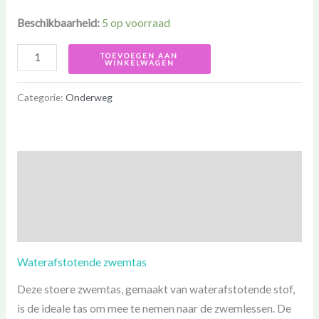
Beschikbaarheid:
5 op voorraad
TOEVOEGEN AAN
WINKELWAGEN
Categorie:
Onderweg
Beschrijving
Aanvullende informatie
Beoordelingen (0)
Waterafstotende zwemtas
Deze stoere zwemtas, gemaakt van waterafstotende stof,
is de ideale tas om mee te nemen naar de zwemlessen. De