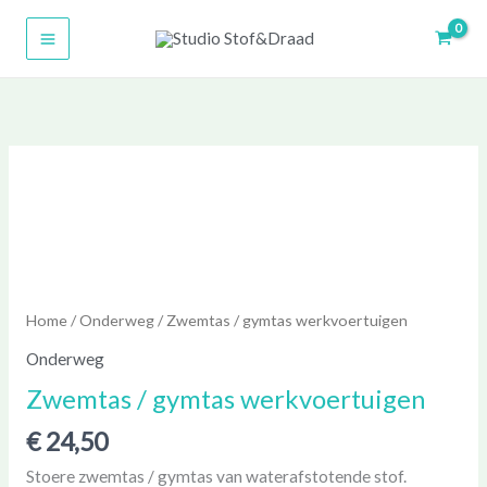
Ga
naar
de
inhoud
Zwemtas
/
gymtas
werkvoertuigen
aantal
Home
/
Onderweg
/ Zwemtas / gymtas werkvoertuigen
Onderweg
Zwemtas / gymtas werkvoertuigen
€
24,50
Stoere zwemtas / gymtas van waterafstotende stof.