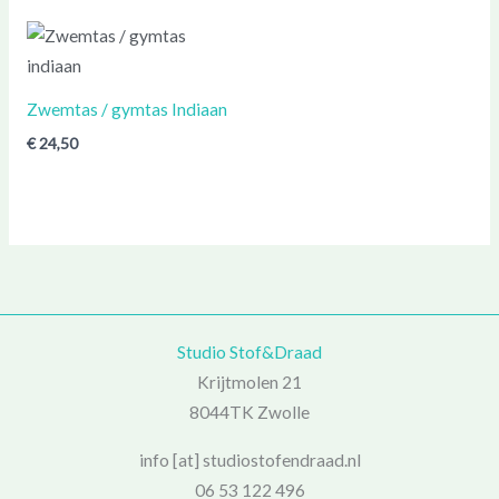
Zwemtas / gymtas Indiaan
€
24,50
Studio Stof&Draad
Krijtmolen 21
8044TK Zwolle
info [at] studiostofendraad.nl
06 53 122 496