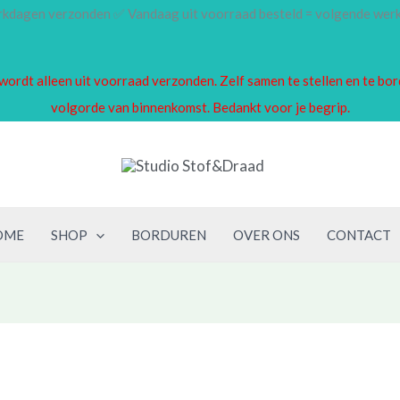
erkdagen verzonden ✅ Vandaag uit voorraad besteld = volgende we
en wordt alleen uit voorraad verzonden. Zelf samen te stellen en te 
volgorde van binnenkomst. Bedankt voor je begrip.
OME
SHOP
BORDUREN
OVER ONS
CONTACT