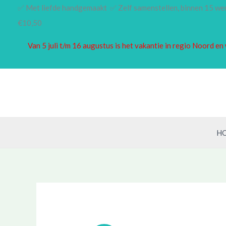
Ga
✅ Met liefde handgemaakt ✅ Zelf samenstellen, binnen 15 w
naar
€10,50
de
Van 5 juli t/m 16 augustus is het vakantie in regio Noord 
inhoud
H