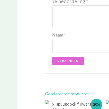
Je beoordeling
*
Naam
*
Gerelateerde producten
Prijsklasse:
Prijsklasse:
20%
€ 8,00
€ 10,00