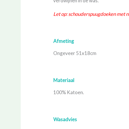
verdwijnen in de was.
Let op: schouderspuugdoeken met n
Afmeting
Ongeveer 51x18cm
Materiaal
100% Katoen.
Wasadvies