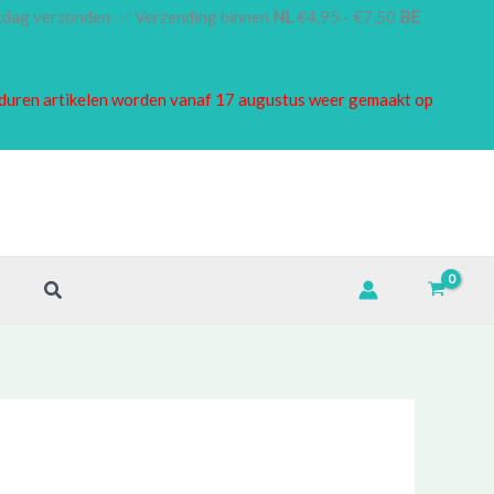
rkdag verzonden ✅ Verzending binnen
NL
€4,95 - €7,50
BE
borduren artikelen worden vanaf 17 augustus weer gemaakt op
Zoeken