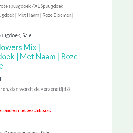
Prijsklasse:
rote spuugdoek
/ XL Spuugdoek
€ 10,00
ugdoek | Met Naam | Roze Bloemen |
tot
€ 20,00
puugdoek
,
Sale
lowers Mix |
oek | Met Naam | Roze
e
0
ren, dan wordt de verzendtijd 8
orraad en niet beschikbaar.
en
,
Grote spuugdoek
,
Sale