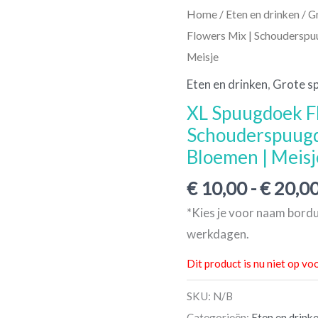
Home
/
Eten en drinken
/
G
Flowers Mix | Schouderspu
Meisje
Eten en drinken
,
Grote s
XL Spuugdoek F
Schouderspuugd
Bloemen | Meisj
€
10,00
-
€
20,0
*Kies je voor naam bordu
werkdagen.
Dit product is nu niet op vo
SKU:
N/B
Categorieën:
Eten en drink