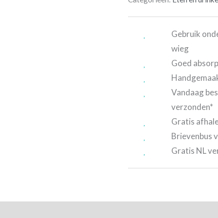
Gebruik onde
wieg
Goed absor
Handgemaakt
Vandaag bes
verzonden*
Gratis afhal
Brievenbus v
Gratis NL ve
tie
Beoordelingen (0)