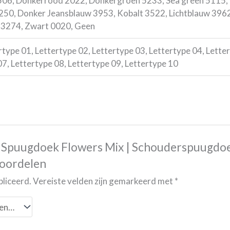
06, Donkerrood 2022, Donkergroen 5233, Sea green 5115, 
50, Donker Jeansblauw 3953, Kobalt 3522, Lichtblauw 3962
 3274, Zwart 0020, Geen
type 01, Lettertype 02, Lettertype 03, Lettertype 04, Lette
07, Lettertype 08, Lettertype 09, Lettertype 10
 Spuugdoek Flowers Mix | Schouderspuugdoe
eoordelen
bliceerd.
Vereiste velden zijn gemarkeerd met
*