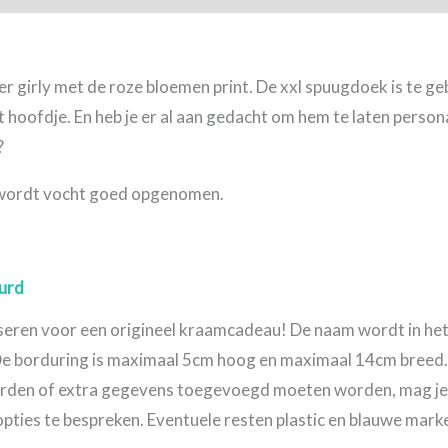
er girly met de roze bloemen print. De xxl spuugdoek is te 
t hoofdje. En heb je er al aan gedacht om hem te laten perso
?
 wordt vocht goed opgenomen.
urd
seren voor een origineel kraamcadeau! De naam wordt in he
borduring is maximaal 5cm hoog en maximaal 14cm breed. M
den of extra gegevens toegevoegd moeten worden, mag je 
pties te bespreken. Eventuele resten plastic en blauwe mark