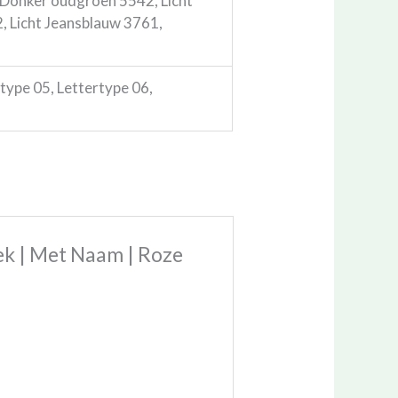
Donker oudgroen 5542, Licht
, Licht Jeansblauw 3761,
rtype 05, Lettertype 06,
k | Met Naam | Roze