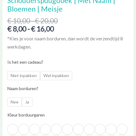
Schouderspuugdoek | Met Naam |
Meisje
Bloemen | Meisje
aantal
€
10,00
-
€
20,00
€
8,00
-
€
16,00
*Kies je voor naam borduren, dan wordt de verzendtijd 8
werkdagen.
Is het een cadeau?
Niet inpakken
Wel inpakken
Naam borduren?
Nee
Ja
Kleur borduurgaren