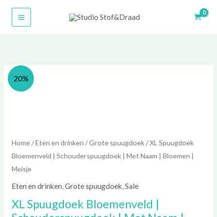
Ga
naar
de
inhoud
Prijsklasse:
Prijsklasse:
XL
20%
€ 8,00
€ 10,00
Spuugdoek
tot
tot
Bloemenveld
€ 16,00
€ 20,00
|
Schouderspuugdoek
|
Home
/
Eten en drinken
/
Grote spuugdoek
/ XL Spuugdoek
Met
Bloemenveld | Schouderspuugdoek | Met Naam | Bloemen |
Naam
Meisje
|
Eten en drinken
,
Grote spuugdoek
,
Sale
Bloemen
XL Spuugdoek Bloemenveld |
|