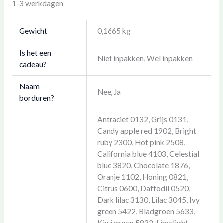
1-3 werkdagen
Gewicht
0,1665 kg
Is het een
Niet inpakken, Wel inpakken
cadeau?
Naam
Nee, Ja
borduren?
Antraciet 0132, Grijs 0131,
Candy apple red 1902, Bright
ruby 2300, Hot pink 2508,
California blue 4103, Celestial
blue 3820, Chocolate 1876,
Oranje 1102, Honing 0821,
Citrus 0600, Daffodil 0520,
Dark lilac 3130, Lilac 3045, Ivy
green 5422, Bladgroen 5633,
Kiwi groen 5832, Limelight