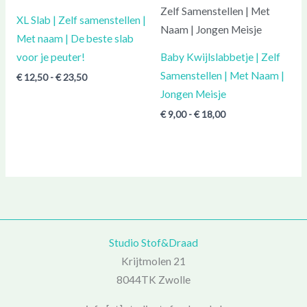
€ 12,50
€ 9,00
tot
tot
XL Slab | Zelf samenstellen |
€ 23,50
€ 18,00
Met naam | De beste slab
voor je peuter!
Baby Kwijlslabbetje | Zelf
Samenstellen | Met Naam |
€
12,50
-
€
23,50
Jongen Meisje
€
9,00
-
€
18,00
Studio Stof&Draad
Krijtmolen 21
8044TK Zwolle