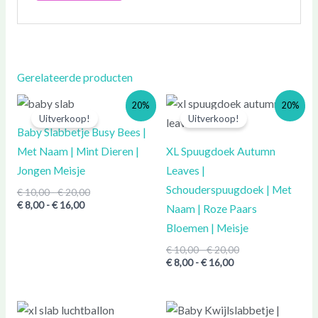
Gerelateerde producten
Prijsklasse:
Prijsklasse:
Prijsklasse:
Prijsklasse:
20%
20%
€ 8,00
€ 10,00
€ 8,00
€ 10,00
Uitverkoop!
Uitverkoop!
tot
tot
tot
tot
Baby Slabbetje Busy Bees |
€ 16,00
€ 20,00
€ 16,00
€ 20,00
Met Naam | Mint Dieren |
XL Spuugdoek Autumn
Jongen Meisje
Leaves |
Schouderspuugdoek | Met
€
10,00
-
€
20,00
€
8,00
-
€
16,00
Naam | Roze Paars
Bloemen | Meisje
€
10,00
-
€
20,00
€
8,00
-
€
16,00
Prijsklasse:
Prijsklasse: