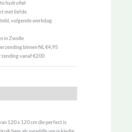
te hydrofiel
 met liefde
teld, volgende werkdag
en in Zwolle
erzending binnen NL €4,95
rzending vanaf €200
van 120 x 120 cm die perfect is
ebruik hem als swaddle om je kindje