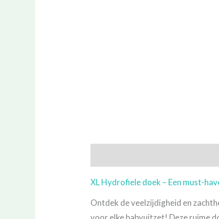
Beschrijving
Aanvullende informa
XL Hydrofiele doek – Een must-have
Ontdek de veelzijdigheid en zachthe
voor elke babyuitzet! Deze ruime do