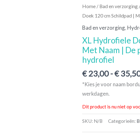
Home
/
Bad en verzorging
Doek 120 cm Schildpad | Me
Bad en verzorging
,
Hydro
XL Hydrofiele D
Met Naam | De p
hydrofiel
€
23,00
-
€
35,5
*Kies je voor naam bordu
werkdagen.
Dit product is nu niet op vo
SKU:
N/B
Categorieën:
B