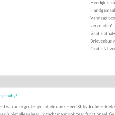
Heerlijk zach
Handgemaakt
Vandaag bes
verzonden*
Gratis afhal
Brievenbus v
Gratis NL ve
tie
Beoordelingen (0)
 je baby!
id van onze grote hydrofiele doek – een XL hydrofiele doek 
ek is niet alleen heerlijk zacht maar ook zeer functioneel. G