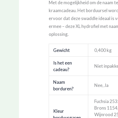
Met de mogelijkheid om de naam te 
kraamcadeau. Het borduursel wordt
ervoor dat deze swaddle ideaal is 
ermee – deze XL hydrofiel met naam
oplossing.
Gewicht
0,400 kg
Is het een
Niet inpakk
cadeau?
Naam
Nee, Ja
borduren?
Fuchsia 253
Brons 1154,
Kleur
Wijnrood 25
borduurgaren