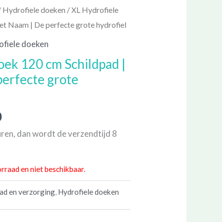
Prijsklasse:
/
Hydrofiele doeken
/ XL Hydrofiele
€ 23,00
t Naam | De perfecte grote hydrofiel
tot
fiele doeken
€ 35,50
oek 120 cm Schildpad |
erfecte grote
0
ren, dan wordt de verzendtijd 8
orraad en niet beschikbaar.
ad en verzorging
,
Hydrofiele doeken