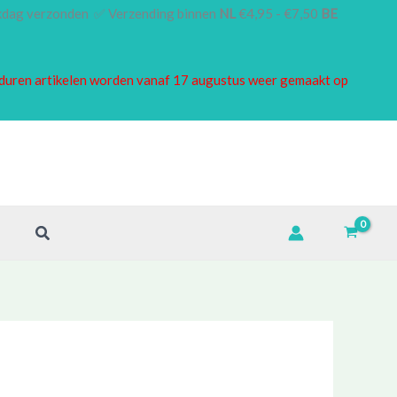
rkdag verzonden ✅ Verzending binnen
NL
€4,95 - €7,50
BE
borduren artikelen worden vanaf 17 augustus weer gemaakt op
Zoeken