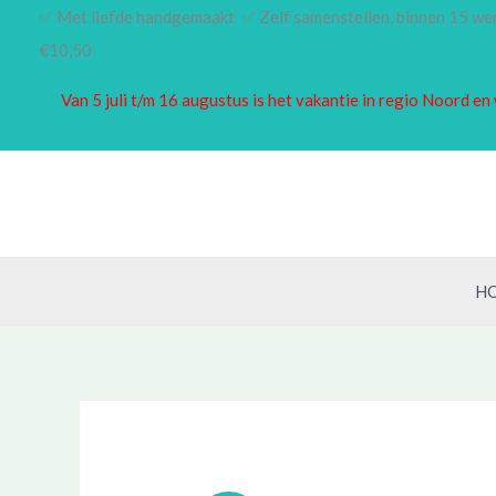
Ga
✅ Met liefde handgemaakt ✅ Zelf samenstellen, binnen 15 w
naar
€10,50
de
Van 5 juli t/m 16 augustus is het vakantie in regio Noord 
inhoud
H