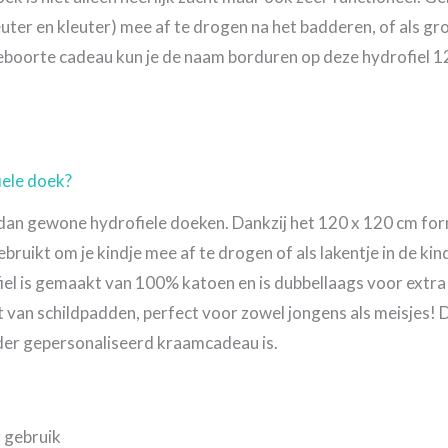
peuter en kleuter) mee af te drogen na het badderen, of als gr
eboorte cadeau kun je de naam borduren op deze hydrofiel 1
iele doek?
 dan gewone hydrofiele doeken. Dankzij het 120 x 120 cm for
ruikt om je kindje mee af te drogen of als lakentje in de kind
iel is gemaakt van 100% katoen en is dubbellaags voor extra
t van schildpadden, perfect voor zowel jongens als meisjes! 
der gepersonaliseerd kraamcadeau is.
g gebruik