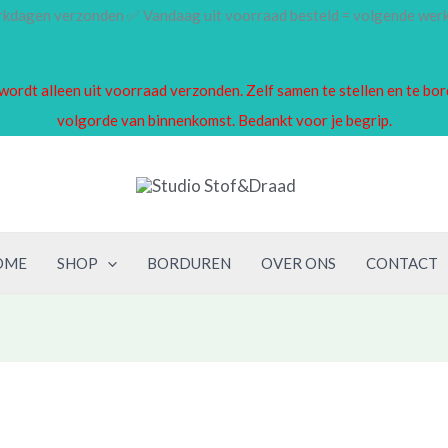
erkdagen verzonden ✅ Vandaag uit voorraad besteld = volgende we
en wordt alleen uit voorraad verzonden. Zelf samen te stellen en te 
volgorde van binnenkomst. Bedankt voor je begrip.
OME
SHOP
BORDUREN
OVER ONS
CONTACT