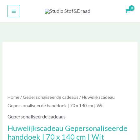
Ga
naar
de
inhoud
Huwelijkscadeau
Gepersonaliseerde
handdoek
|
70
x
Home
/
Gepersonaliseerde cadeaus
/ Huwelijkscadeau
140
Gepersonaliseerde handdoek | 70 x 140 cm | Wit
cm
|
Gepersonaliseerde cadeaus
Wit
Huwelijkscadeau Gepersonaliseerde
aantal
handdoek | 70 x 140 cm | Wit