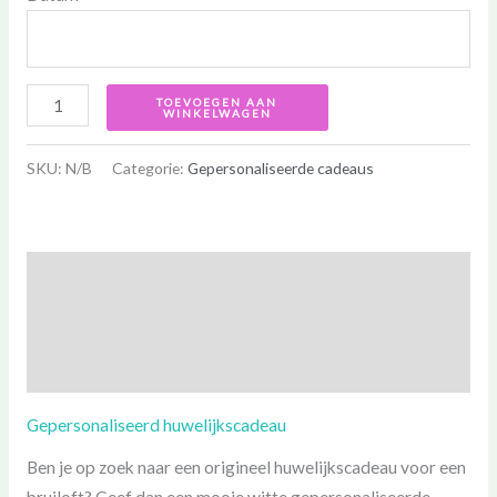
TOEVOEGEN AAN
WINKELWAGEN
SKU:
N/B
Categorie:
Gepersonaliseerde cadeaus
Beschrijving
Aanvullende informatie
Beoordelingen (0)
Gepersonaliseerd huwelijkscadeau
Ben je op zoek naar een origineel huwelijkscadeau voor een
bruiloft? Geef dan een mooie witte gepersonaliseerde