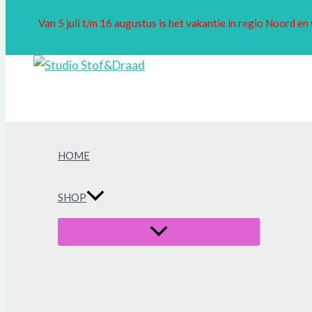
Van 5 juli t/m 16 augustus is het vakantie in regio Noord 
HOME
SHOP