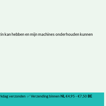
gezin kan hebben en mijn machines onderhouden kunnen
erkdag verzonden ✅ Verzending binnen
NL
€4,95 - €7,50
BE