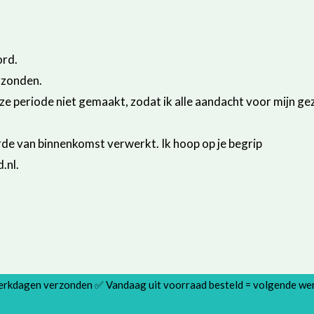
ord.
rzonden.
eze periode niet gemaakt, zodat ik alle aandacht voor mijn 
de van binnenkomst verwerkt. Ik hoop op je begrip
.nl.
werkdagen verzonden ✅ Vandaag uit voorraad besteld = volgende w